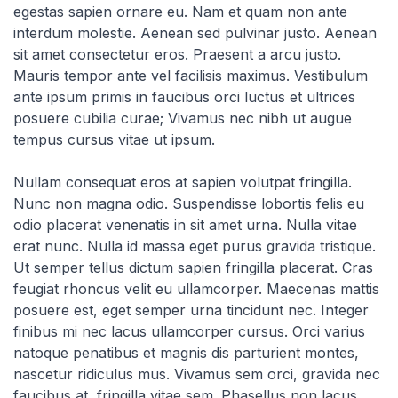
egestas sapien ornare eu. Nam et quam non ante
interdum molestie. Aenean sed pulvinar justo. Aenean
sit amet consectetur eros. Praesent a arcu justo.
Mauris tempor ante vel facilisis maximus. Vestibulum
ante ipsum primis in faucibus orci luctus et ultrices
posuere cubilia curae; Vivamus nec nibh ut augue
tempus cursus vitae ut ipsum.
Nullam consequat eros at sapien volutpat fringilla.
Nunc non magna odio. Suspendisse lobortis felis eu
odio placerat venenatis in sit amet urna. Nulla vitae
erat nunc. Nulla id massa eget purus gravida tristique.
Ut semper tellus dictum sapien fringilla placerat. Cras
feugiat rhoncus velit eu ullamcorper. Maecenas mattis
posuere est, eget semper urna tincidunt nec. Integer
finibus mi nec lacus ullamcorper cursus. Orci varius
natoque penatibus et magnis dis parturient montes,
nascetur ridiculus mus. Vivamus sem orci, gravida nec
faucibus at, fringilla vitae sem. Phasellus non lacus