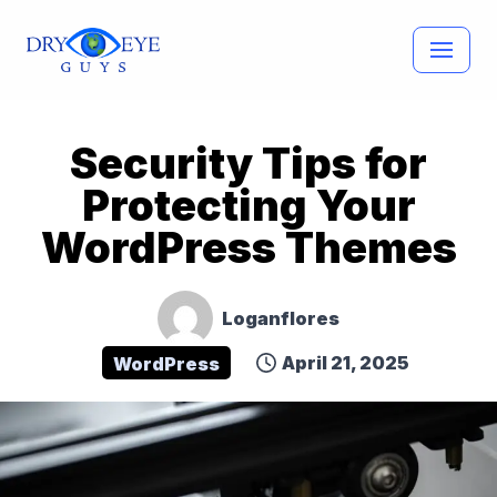
Skip
to
content
Security Tips for
Protecting Your
WordPress Themes
Loganflores
April 21, 2025
WordPress