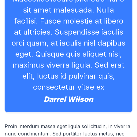
sit amet malesuada. Nulla
facilisi. Fusce molestie at libero
at ultricies. Suspendisse iaculis
orci quam, at iaculis nisl dapibus
eget. Quisque quis aliquet nisl,
maximus viverra ligula. Sed erat
elit, luctus id pulvinar quis,
consectetur vitae ex
Darrel Wilson
Proin interdum massa eget ligula sollicitudin, in viverra
nunc condimentum. Sed porttitor luctus metus, nec