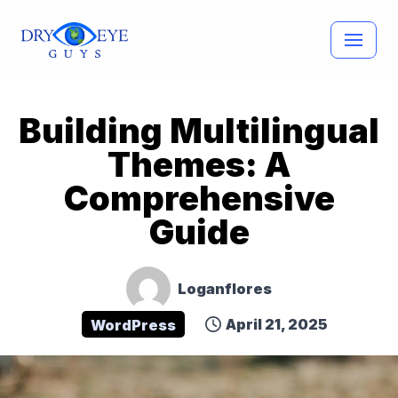
Skip
to
content
Building Multilingual
Themes: A
Comprehensive
Guide
Loganflores
April 21, 2025
WordPress