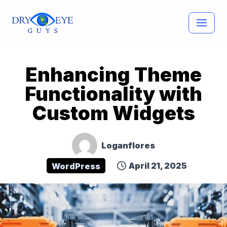
Skip
to
content
Enhancing Theme
Functionality with
Custom Widgets
Loganflores
April 21, 2025
WordPress