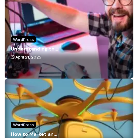
WordPress
Understanding th...
April 21, 2025
WordPress
How to Market an...